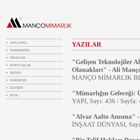
YAZILAR
ANA SAYFA
HAKKIMIZDA
PROJELER
"Gelişen Teknolojiler A
KURULUŞLAR
Olanakları" - Ali Manç
MEDYA
MANÇO MİMARLIK 
HABERLER
İLETİŞİM
"Mimarlığın Geleceği: 
BLOG
YAPI, Sayı: 436 / Sayfa:
"Alvar Aalto Anısına" 
İNŞAAT DÜNYASI, Sayı: 