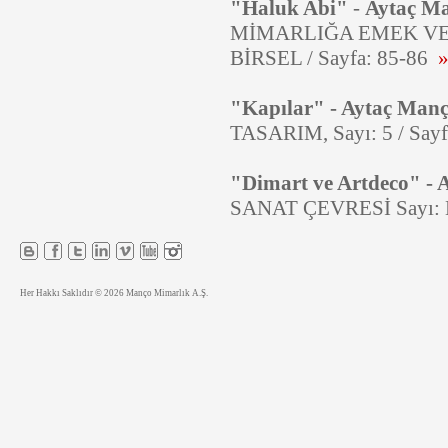
"Haluk Abi"
-
Aytaç M
MİMARLIĞA EMEK VERE
BİRSEL / Sayfa: 85-86
»
"Kapılar"
- Aytaç Man
TASARIM, Sayı: 5 / Say
"Dimart ve Artdeco" - 
SANAT ÇEVRESİ Sayı: Ma
Her Hakkı Saklıdır © 2026 Manço Mimarlık A.Ş.