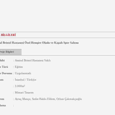
 BİLGİLERİ
l Bristol Hastanesi Özel Hemşire Okulu ve Kapalı Spor Salonu
roje Bilgileri
hibi
:
Amiral Bristol Hastanesi Vakfı
e Türü
:
Eğitim
je Durumu
:
Uygulanmadı
um
:
İstanbul / Türkiye
:
3.000m²
:
Mimari Tasarım
rım
:
Aytaç Manço, Sedat Hakkı Eldem, Orhan Çakmakçıoğlu
lama
: