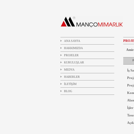
PROJE
ANA SAYFA
HAKKIMIZDA
Amira
PROJELER
P
KURULUŞLAR
MEDYA
İş Sa
HABERLER
Proj
İLETİŞİM
Pro
BLOG
Kon
Alan
İşler
Tasa
Açık