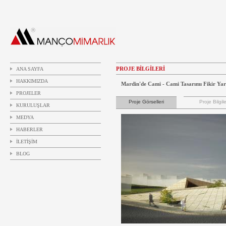
PROJE BİLGİLERİ
ANA SAYFA
HAKKIMIZDA
Mardin'de Cami - Cami Tasarımı Fikir Yar
PROJELER
Proje Görselleri
Proje Bilgile
KURULUŞLAR
MEDYA
HABERLER
İLETİŞİM
BLOG