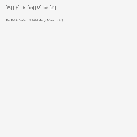
Her Hakkı Saklıdır © 2026 Manço Mimarlık A.Ş.