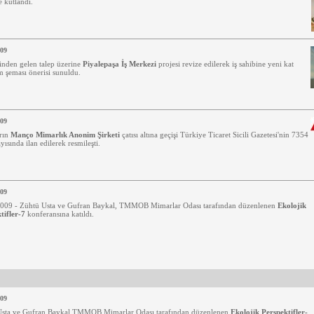
 kutlandı.
009
binden gelen talep üzerine
Piyalepaşa İş Merkezi
projesi revize edilerek iş sahibine yeni kat
m şeması önerisi sunuldu.
009
rın
Manço Mimarlık Anonim Şirketi
çatısı altına geçişi Türkiye Ticaret Sicili Gazetesi'nin 7354
yısında ilan edilerek resmileşti.
009
009 - Zühtü Usta ve Gufran Baykal, TMMOB Mimarlar Odası tarafından düzenlenen
Ekolojik
tifler-7
konferansına katıldı.
009
Usta ve Gufran Baykal TMMOB Mimarlar Odası tarafından düzenlenen
Ekolojik Perspektifler-