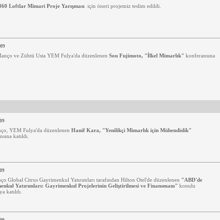
360 Loftlar Mimari Proje Yarışması
için öneri projemiz teslim edildi.
009
Manço ve Zühtü Usta YEM Fulya'da düzenlenen
Sou Fujimoto, "İlkel Mimarlık"
konferansına
09
nço, YEM Fulya'da düzenlenen
Hanif Kara, "Yenilikçi Mimarlık için Mühendislik"
nsına katıldı.
09
nço
Global Citrus
Gayrimenkul Yatırımları tarafından Hilton Otel'de düzenlenen
"ABD'de
nkul Yatırımları: Gayrimenkul Projelerinin Geliştirilmesi ve Finansmanı"
konulu
ya katıldı.
09