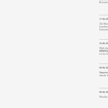
6
konfer
17.06.2
Ali Man
kentleri
bulund
16.06.2
Mali da
DİMTAŞ
ve bu f
09.06.2
Smarte
almak ü
06.06.2
Moulin