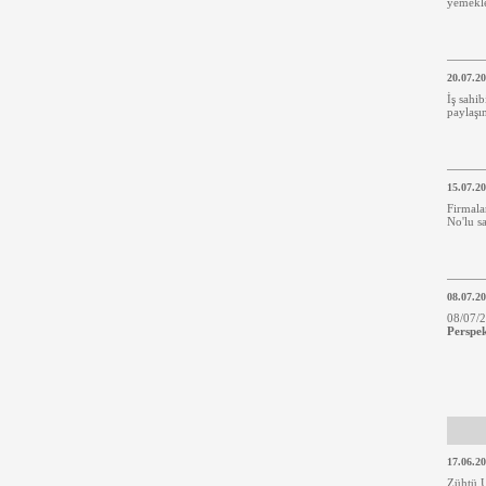
yemekle
20.07.2
İş sahi
paylaşı
15.07.2
Firmala
No'lu sa
08.07.2
08/07/2
Perspek
17.06.2
Zühtü 