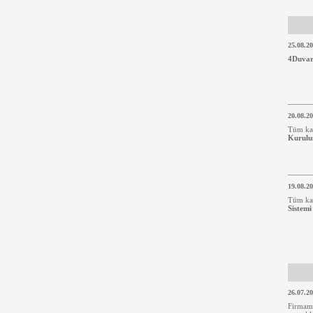
25.08.2
4Duvar
20.08.2
Tüm k
Kuruluş
19.08.2
Tüm k
Sistemi
26.07.2
Firmam