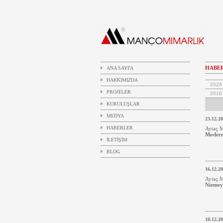
HABE
ANA SAYFA
HAKKIMIZDA
2026
PROJELER
2016
KURULUŞLAR
MEDYA
23.12.2
HABERLER
Aytaç 
Moder
İLETİŞİM
BLOG
16.12.2
Aytaç M
Nieme
10.12.2