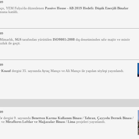
009
nço, YEM Fulya'da düzenlenen
Passive House - AB 2019 Hedefi: Düşük Enerjili Binalar
nsına katıldı.
009
Mimarlık,
SGS
tarafından yürütülen
ISO9001:2008
dış denetiminden sıfır majör ve minör
zluk ile geçti.
009
 Knauf
dergisi 35. sayısında Aytaç Manço ve Ali Manço ile yapılan söyleşi yayınlandı.
009
Ev
dergisi 9. sayısında
Benetton Karma Kullanım Binası / Tahran
,
Çayyolu Dernek Binası /
a
ve
Miraflores Loftlar ve Mağazalar Binası / Lima
projeleri yayınlandı.