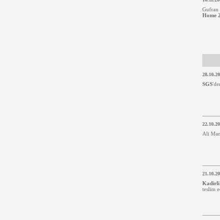
Gufran
Home 
28.10.2
SGS
'd
22.10.2
Ali Ma
21.10.2
Kadirli
teslim e