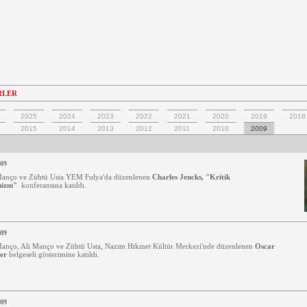
RLER
2025
2024
2023
2022
2021
2020
2019
2018
2015
2014
2013
2012
2011
2010
2009
009
Manço ve Zühtü Usta YEM Fulya'da düzenlenen
Charles Jencks, "Kritik
nizm"
konferansına katıldı.
009
anço, Ali Manço ve Zühtü Usta, Nazım Hikmet Kültür Merkezi'nde düzenlenen
Oscar
yer
belgeseli gösterimine katıldı.
009