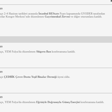
009
ço 2-4 Haziran tarihleri arasında
İstanbul REState
Fuarı kapsamında GYODER tarafından
ırdar Kongre Merkezi’nde düzenlenen
Gayrimenkul Zirvesi
ve diğer oturumlara katıldı.
009
nço, YEM Fulya'da düzenlenen
Shigeru Ban
konferansına katıldı.
009
nço
ÇEDBİK Çevre Dostu Yeşil Binalar Derneği
üyesi oldu.
009
nço, YEM Fulya'da düzenlenen
Eğrisiyle Doğrusuyla Güneş Enerjisi
konferansına katıldı.