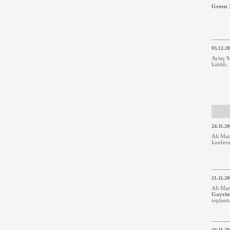
Green 
03.12.2
Aytaç 
katıldı.
24.11.20
Ali Ma
konfera
21.11.20
Ali Ma
Gayrime
toplantı
10.11.20