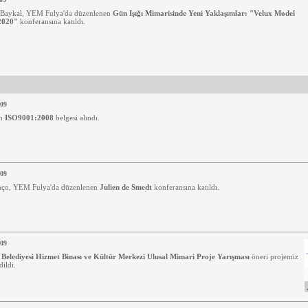
 Baykal, YEM Fulya'da düzenlenen
Gün Işığı Mimarisinde Yeni Yaklaşımlar: "Velux Model
2020"
konferansına katıldı.
009
en
ISO9001:2008
belgesi alındı.
009
nço, YEM Fulya'da düzenlenen
Julien de Smedt
konferansına katıldı.
009
 Belediyesi Hizmet Binası ve Kültür Merkezi Ulusal Mimari Proje Yarışması
öneri projemiz
dildi.