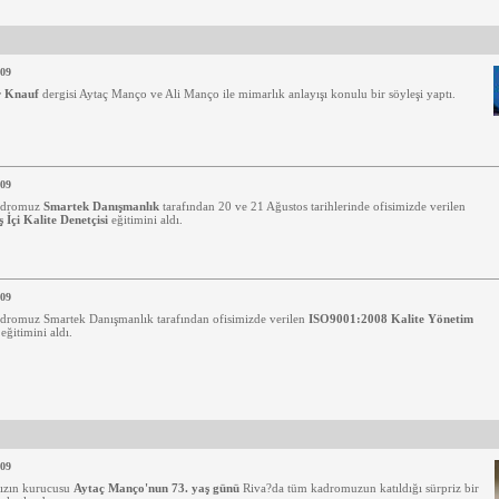
009
 Knauf
dergisi Aytaç Manço ve Ali Manço ile mimarlık anlayışı konulu bir söyleşi yaptı.
009
adromuz
Smartek Danışmanlık
tarafından 20 ve 21 Ağustos tarihlerinde ofisimizde verilen
 İçi Kalite Denetçisi
eğitimini aldı.
009
adromuz
Smartek Danışmanlık
tarafından ofisimizde verilen
ISO9001:2008 Kalite Yönetim
eğitimini aldı.
009
ızın kurucusu
Aytaç Manço'nun 73. yaş günü
Riva?da tüm kadromuzun katıldığı sürpriz bir