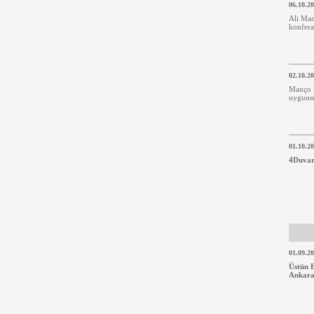
06.10.2
Ali Ma
konfera
02.10.2
Manço 
uygunsu
01.10.2
4Duvar
01.09.2
Üstün 
Ankar