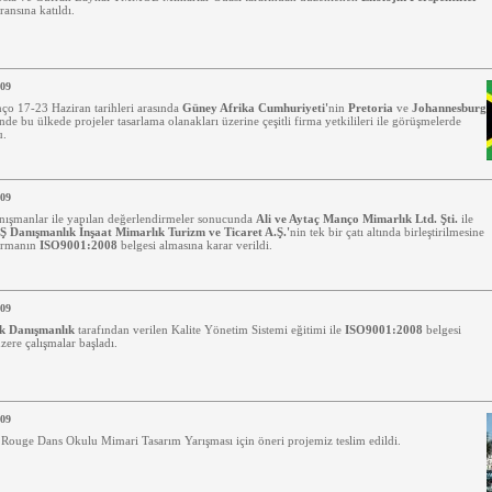
ansına katıldı.
009
ço 17-23 Haziran tarihleri arasında
Güney Afrika Cumhuriyeti'
nin
Pretoria
ve
Johannesburg
nde bu ülkede projeler tasarlama olanakları üzerine çeşitli firma yetkilileri ile görüşmelerde
u.
009
nışmanlar ile yapılan değerlendirmeler sonucunda
Ali ve Aytaç Manço Mimarlık Ltd. Şti.
ile
 Danışmanlık İnşaat Mimarlık Turizm ve Ticaret A.Ş.'
nin tek bir çatı altında birleştirilmesine
irmanın
ISO9001:2008
belgesi almasına karar verildi.
009
k Danışmanlık
tarafından verilen Kalite Yönetim Sistemi eğitimi ile
ISO9001:2008
belgesi
zere çalışmalar başladı.
009
 Rouge Dans Okulu Mimari Tasarım Yarışması
için öneri projemiz teslim edildi.